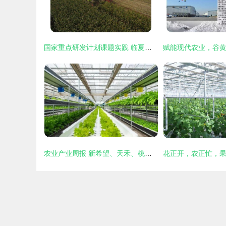
国家重点研发计划课题实践 临夏县青贮玉米观摩会展示“绿色丰产+种养循环”扶贫新路径
农业产业周报 新希望、天禾、桃李面包、慧辰、京基智农最新动态与农业技术开发聚焦