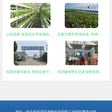
山东昌邑 农业综合开发项目助推育苗产业转型升级
兵团六师芳草湖农场 “冬闲”人不闲 “棚室”开研学 农业技术开发
实探许家印家乡 村民自发守护功德碑，乡村振兴中的农业技术希望
访武陵珍野生态农业科技发展股份董事长张西联 技术创新引领生态农业新篇章
地址：南京市高淳区漆桥街道双联工业园双秀路29号