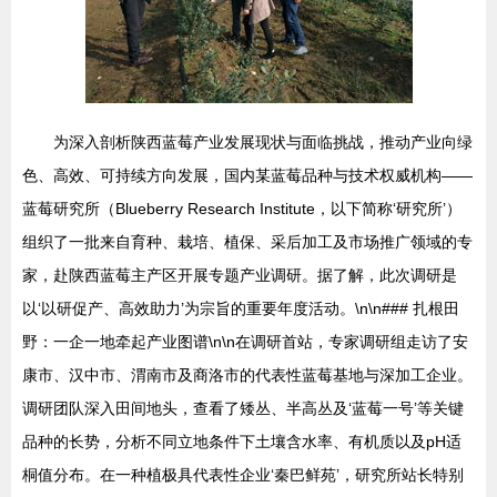
为深入剖析陕西蓝莓产业发展现状与面临挑战，推动产业向绿
色、高效、可持续方向发展，国内某蓝莓品种与技术权威机构——
蓝莓研究所（Blueberry Research Institute，以下简称‘研究所’）
组织了一批来自育种、栽培、植保、采后加工及市场推广领域的专
家，赴陕西蓝莓主产区开展专题产业调研。据了解，此次调研是
以‘以研促产、高效助力’为宗旨的重要年度活动。\n\n### 扎根田
野：一企一地牵起产业图谱\n\n在调研首站，专家调研组走访了安
康市、汉中市、渭南市及商洛市的代表性蓝莓基地与深加工企业。
调研团队深入田间地头，查看了矮丛、半高丛及‘蓝莓一号’等关键
品种的长势，分析不同立地条件下土壤含水率、有机质以及pH适
桐值分布。在一种植极具代表性企业‘秦巴鲜苑’，研究所站长特别