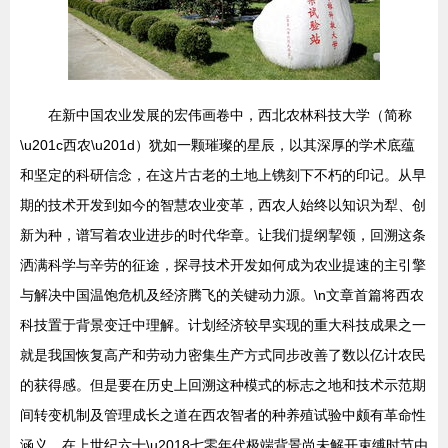
在新中国农业发展的宏伟画卷中，西北农林科技大学（简称
\u201c西农\u201d）犹如一颗璀璨的星辰，以其深厚的学术底蕴
和坚定的科研信念，在这片古老的土地上镌刻下不朽的印记。从早
期的技术开发到如今的智慧农业变革，西农人始终以知识为犁、创
新为种，谱写着农业进步的时代华章。让我们提纲挈领，回溯这条
洒满科学与辛劳的征途，探寻技术开发如何成为农业提速的主引擎
与解决中国温饱危机及经济腾飞的关键动力源。\n文章首篇将西农
科技置于背景变迁中理解。计划经济较早实现的重大科技成果之一
就是我国恢复高产和劳动力密集生产方式同步改善了数以亿计农民
的获得感。但是要在历史上回溯这种模式的标志之地和技术示范期
间转变机制及管理成长之道在西农智者的种养殖试验中颇有革命性
涵义，在上世纪六十\u2018七零年代极端背景尚未解开束缚时节由