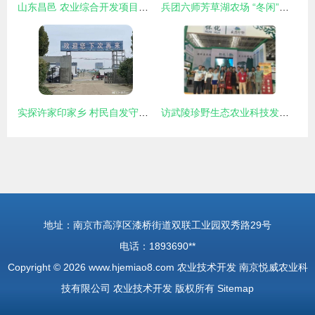
山东昌邑 农业综合开发项目助推育苗产业转型升级
兵团六师芳草湖农场 “冬闲”人不闲 “棚室”开研学 农业技术开发
实探许家印家乡 村民自发守护功德碑，乡村振兴中的农业技术希望
访武陵珍野生态农业科技发展股份董事长张西联 技术创新引领生态农业新篇章
地址：南京市高淳区漆桥街道双联工业园双秀路29号
电话：1893690**
Copyright © 2026
www.hjemiao8.com
农业技术开发
南京悦威农业科
技有限公司
农业技术开发
版权所有
Sitemap